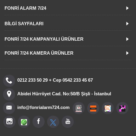
FONRI ALARM 7/24
BILGI SAYFALARI
FONRI 7/24 KAMPANYALI ÜRÜNLER
FONRI 7/24 KAMERA ÜRÜNLER
0212 233 50 29 + Cep 0542 233 45 67
Abidei Hürriiyet Cad. No:50/B Şişli - İstanbul
info@fonrialarm724.com