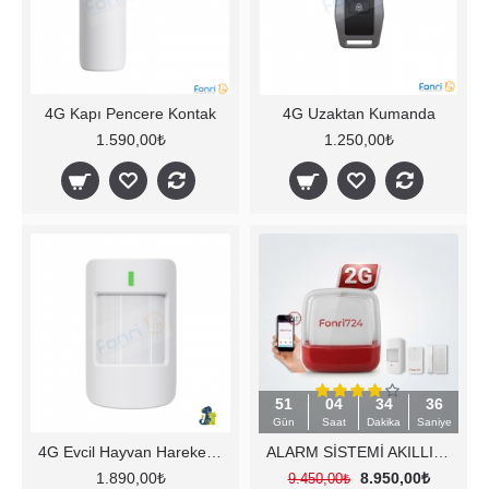
4G Kapı Pencere Kontak
4G Uzaktan Kumanda
1.590,00₺
1.250,00₺
51
04
34
35
Gün
Saat
Dakika
Saniye
4G Evcil Hayvan Hareket Sensörü
ALARM SİSTEMİ AKILLI SET.
1.890,00₺
8.950,00₺
9.450,00₺