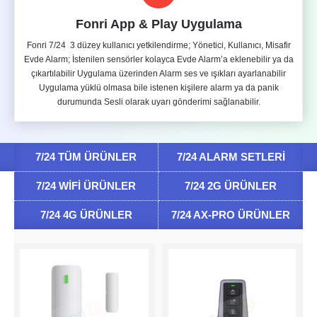
Fonri App & Play Uygulama
Fonri 7/24 3 düzey kullanıcı yetkilendirme; Yönetici, Kullanıcı, Misafir
Evde Alarm; İstenilen sensörler kolayca Evde Alarm’a eklenebilir ya da
çıkartılabilir Uygulama üzerinden Alarm ses ve ışıkları ayarlanabilir
Uygulama yüklü olmasa bile istenen kişilere alarm ya da panik
durumunda Sesli olarak uyarı gönderimi sağlanabilir.
7/24 TÜM ÜRÜNLER
7/24 ALARM SETLERI
7/24 WIFI ÜRÜNLER
7/24 2G ÜRÜNLER
7/24 4G ÜRÜNLER
7/24 AX-PRO ÜRÜNLER