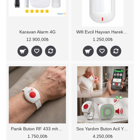
Karavan Alarm 4G
Wifi Evcil Hayvan Hareket Sensörü
12.900,00₺
1.250,00₺
Panik Buton RF 433 mhz SOS Bilezik Acil Durum Buton
Sos Yardım Buton Acil Yardım Yaşlı Hasta Sos Buton Panik Bileklik Alarm Seti *WiFi Özellikli*
1.750,00₺
4.250,00₺