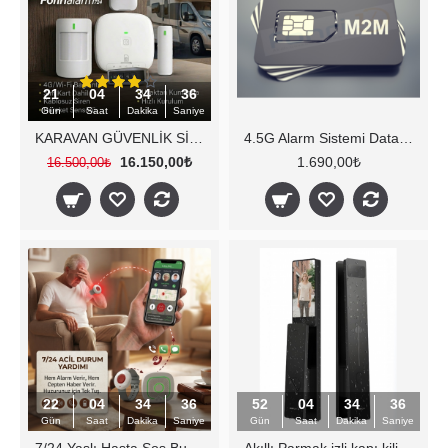
21
04
34
35
Gün
Saat
Dakika
Saniye
KARAVAN GÜVENLİK SİSTEMİ & YAT TEKNE ALARM SİSTEMİ (Kablosuz) SİM KART DAHİL
4.5G Alarm Sistemi Data sim kart
16.150,00₺
1.690,00₺
16.500,00₺
22
04
34
35
52
04
34
35
Gün
Saat
Dakika
Saniye
Gün
Saat
Dakika
Saniye