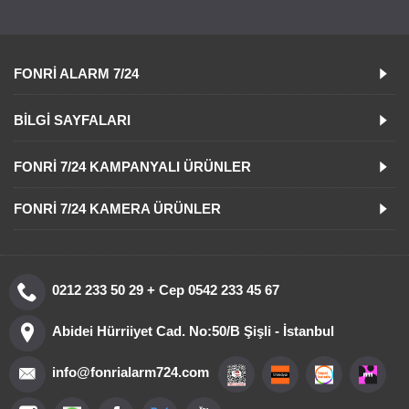
FONRI ALARM 7/24
BILGI SAYFALARI
FONRI 7/24 KAMPANYALI ÜRÜNLER
FONRI 7/24 KAMERA ÜRÜNLER
0212 233 50 29 + Cep 0542 233 45 67
Abidei Hürriiyet Cad. No:50/B Şişli - İstanbul
info@fonrialarm724.com