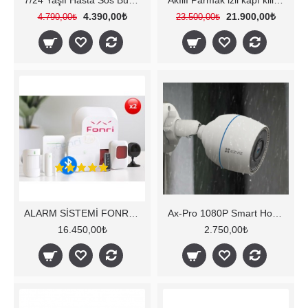
7/24 Yaşlı Hasta Sos Buton Panik Bileklik Alarm Seti *WiFi Özellikli*
Akıllı Parmak izli kapı kilidi WİFİ Özellikli zırhlı gövde Su geçirmez.
4.390,00₺
21.900,00₺
4.790,00₺
23.500,00₺
ALARM SİSTEMİ FONRİ7/24 SİMKART 4.5G DAHİL FATURA SÖZLEŞME YOK 2026
Ax-Pro 1080P Smart Home Akıllı Güvenlik Kamerası
16.450,00₺
2.750,00₺