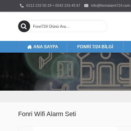
0212 233 50 29 + 0542 233 45 67
info@fonrialarm724.com
ANA SAYFA
FONRI 7/24 BILGI
Fonri Wifi Alarm Seti