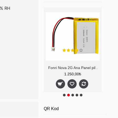
0% RH
Ax-Pro Akıllı Ev Wi-Fi Kamerası
Fonri Nova 2G Ana Panel pil .
F
2.600,00₺
1.250,00₺
QR Kod