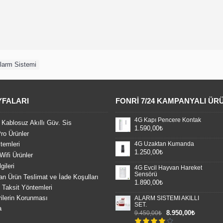
larm Sistemi
YFALARI
FONRI 7/24 KAMPANYALI ÜR
4G Kapı Pencere Kontak
 Kablosuz Akıllı Güv. Sis
1.590,00₺
ro Ürünler
4G Uzaktan Kumanda
temleri
1.250,00₺
Wifi Ürünler
gileri
4G Evcil Hayvan Hareket
Sensörü
an Ürün Teslimat ve İade Koşulları
1.890,00₺
Taksit Yöntemleri
rilerin Korunması
ALARM SİSTEMİ AKILLI
SET.
a
8.950,00₺
9.450,00₺