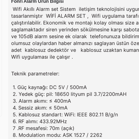
Fonri Alarm Ürün Bilgisi
Wifi Akıllı Alarm set Sistem
iletişim teknolojisini uygu
tasarlanmiştır WİFİ ALARM SET , Wifi uygulama taraf
çalıştırılabilir. Ekonomik ve montajı kolay olması size 
saglamaktadır siren yerinden sökülmesine karşı sabotaj
ve
105dB
alarm sesine
ek olarak
telefonunuza bildiri
olumsuz olaylardan haber almanızı saglayan üstün özel
adet kablosuz dedektör ve kablosuz uzaktan kumanda t
Wifi uygulaması ile çalışır .
Teknik parametreler:
1. Güç kaynağı: DC 5V / 500mA
2. Yedek güç: pil: 18650 lityum pil 3.7/2200mAH
3. Alarm akımı: ≤ 400mA
4. Sessiz akım: ≤ 50mA
5. Kablosuz standart: WiFi: IEEE 802.11 B/g/n
6. RF alımı: 433.92MHz
7 .RF mesafesi: 70m (açık)
8. Modulation modu: ASK 1527 / 2262