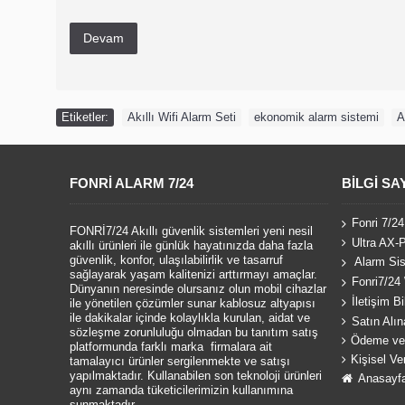
Devam
Etiketler:
Akıllı Wifi Alarm Seti
,
ekonomik alarm sistemi
,
A
FONRI ALARM 7/24
BILGI SA
Fonri 7/24
FONRİ7/24 Akıllı güvenlik sistemleri yeni nesil
Ultra AX-P
akıllı ürünleri ile günlük hayatınızda daha fazla
güvenlik, konfor, ulaşılabilirlik ve tasarruf
Alarm Sis
sağlayarak yaşam kalitenizi arttırmayı amaçlar.
Fonri7/24 
Dünyanın neresinde olursanız olun mobil cihazlar
İletişim Bil
ile yönetilen çözümler sunar kablosuz altyapısı
ile dakikalar içinde kolaylıkla kurulan, aidat ve
Satın Alın
sözleşme zorunluluğu olmadan bu tanıtım satış
Ödeme ve 
platformunda farklı marka firmalara ait
Kişisel Ve
tamalayıcı ürünler sergilenmekte ve satışı
yapılmaktadır. Kullanabilen son teknoloji ürünleri
Anasayf
aynı zamanda tüketicilerimizin kullanımına
sunmaktadır.