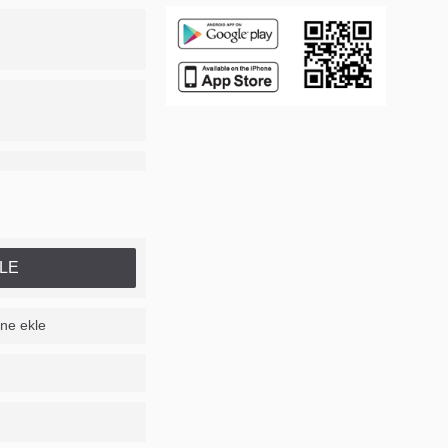
LE
ine ekle