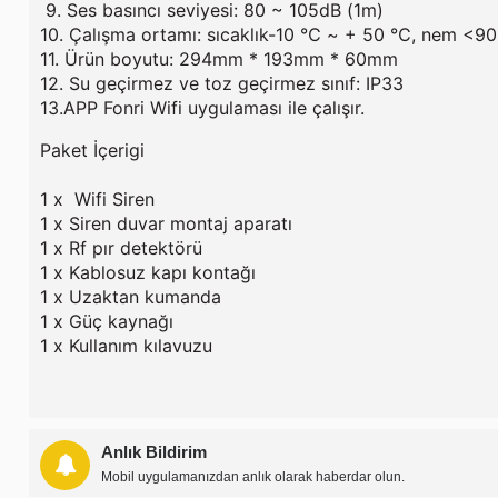
9. Ses basıncı seviyesi: 80 ~ 105dB (1m)
10. Çalışma ortamı: sıcaklık-10 ℃ ~ + 50 ℃, nem <9
11. Ürün boyutu: 294mm * 193mm * 60mm
12. Su geçirmez ve toz geçirmez sınıf: IP33
13.APP Fonri Wifi uygulaması ile çalışır.
Paket İçerigi
1 x Wifi Siren
1 x Siren duvar montaj aparatı
1 x Rf pır detektörü
1 x Kablosuz kapı kontağı
1 x Uzaktan kumanda
1 x Güç kaynağı
1 x Kullanım kılavuzu
Anlık Bildirim
Mobil uygulamanızdan anlık olarak haberdar olun.