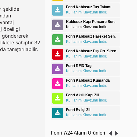
Fonri Kablosuz Tuş Takımı
n şekilde
Kulllanım Klavzunu İndir.
ından
avantaj
Kablosuz Kapı Pencere Sen.
Kulllanım Klavzunu İndir.
 özelligi
m göndererek
Fonri Kablosuz Hareket Sen.
iklere sahiptir 32
Kulllanım Klavzunu İndir.
anıştırılabilir.
Fonri Kablosuz Dış Ort. Siren
Kulllanım Klavzunu İndir.
Fonri RFID Tag
Kulllanım Klavzunu İndir.
Fonri Kablosuz Kumanda
Kulllanım Klavzunu İndir.
Fonri Akıllı Kapı Zili
Kulllanım Klavzunu İndir.
Fonri Ev İçi Zil
Kulllanım Klavzunu İndir.
Fonri 7/24 Alarm Ürünleri