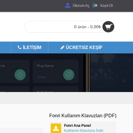
Oturum Aç
Kayıt Ol
0 ürün - 0,00₺
İLETIŞIM
ÜCRETSIZ KEŞIF
N
Fonri Kullanım Klavuzları (PDF)
Fonri Ana Panel
Kulllanım Klavzunu İndir.