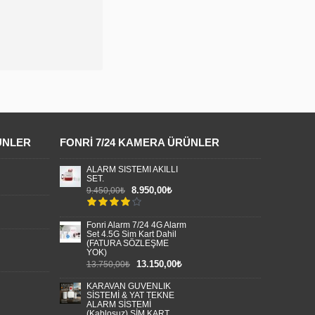
ÜNLER
FONRI 7/24 KAMERA ÜRÜNLER
ALARM SİSTEMİ AKILLI
SET.
8.950,00₺
9.450,00₺
Fonri Alarm 7/24 4G Alarm
Set 4.5G Sim Kart Dahil
(FATURA SÖZLEŞME
YOK)
13.150,00₺
13.750,00₺
KARAVAN GÜVENLİK
SİSTEMİ & YAT TEKNE
ALARM SİSTEMİ
(Kablosuz) SİM KART