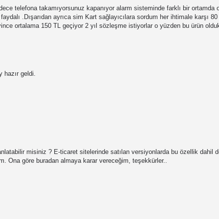
dece telefona takamıyorsunuz kapanıyor alarm sisteminde farklı bir ortamda o
faydalı .Dışarıdan ayrıca sim Kart sağlayıcılara sordum her ihtimale karşı 80 t
ince ortalama 150 TL geçiyor 2 yıl sözleşme istiyorlar o yüzden bu ürün oldukç
 hazır geldi.
nlatabilir misiniz ? E-ticaret sitelerinde satılan versiyonlarda bu özellik dahil
m. Ona göre buradan almaya karar vereceğim, teşekkürler..