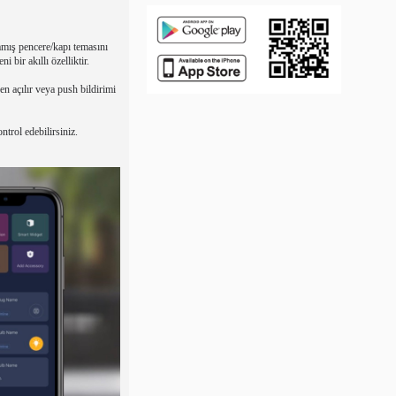
mış pencere/kapı temasını
 bir akıllı özelliktir.
n açılır veya push bildirimi
trol edebilirsiniz.