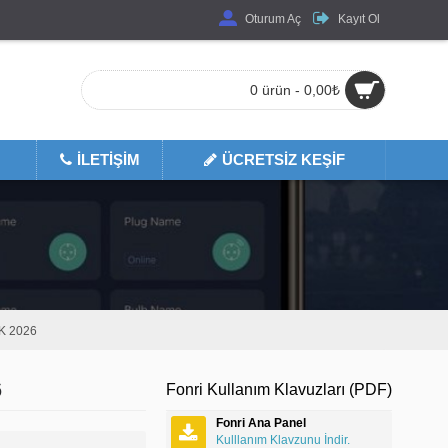
Oturum Aç
Kayıt Ol
0 ürün - 0,00₺
İLETIŞIM
ÜCRETSIZ KEŞIF
MLER
UN
K 2026
6
Fonri Kullanım Klavuzları (PDF)
Fonri Ana Panel
Kulllanım Klavzunu İndir.