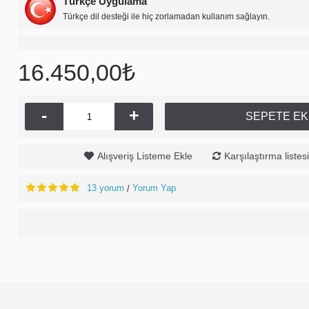
Türkçe Uygulama
Türkçe dil desteği ile hiç zorlamadan kullanım sağlayın.
16.450,00₺
-
+
SEPETE EK
Alışveriş Listeme Ekle
Karşılaştırma listes
13 yorum
Yorum Yap
/