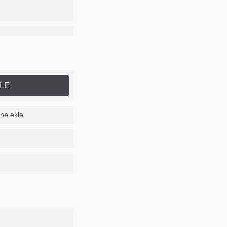
LE
ine ekle