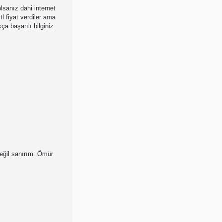
lsanız dahi internet
l fiyat verdiler ama
a başarılı bilginiz
 değil sanırım. Ömür