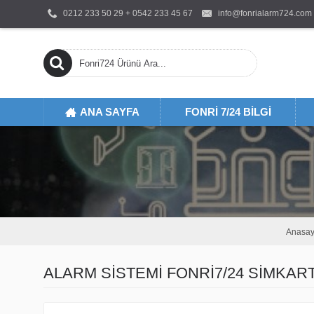
0212 233 50 29 + 0542 233 45 67
info@fonrialarm724.com
ANA SAYFA
FONRI 7/24 BILGI
FON
K
Anasay
ALARM SİSTEMİ FONRİ7/24 SİMKAR