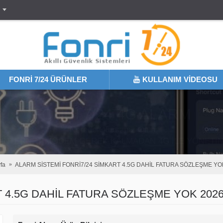
FONRI 7/24 ÜRÜNLER
KULLANIM VIDEOSU
RI 7/24 AX-PRO ULTRA SISTE
Nerede Olursanız Olun
APINIZA GELENDEN AX-PRO ULTRA İLE HABERİNİZ OLS
fa
ALARM SİSTEMİ FONRİ7/24 SİMKART 4.5G DAHİL FATURA SÖZLEŞME YO
T 4.5G DAHİL FATURA SÖZLEŞME YOK 202