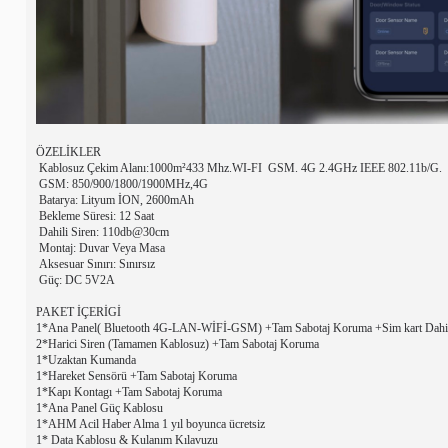
ÖZELİKLER
Kablosuz Çekim Alanı:1000m²433 Mhz.WI-FI GSM. 4G 2.4GHz IEEE 802.11b/G.
GSM: 850/900/1800/1900MHz,4G
Batarya: Lityum İON, 2600mAh
Bekleme Süresi: 12 Saat
Dahili Siren: 110db@30cm
Montaj: Duvar Veya Masa
Aksesuar Sınırı: Sınırsız
Güç: DC 5V2A
PAKET İÇERİGİ
1*Ana Panel(
Bluetooth 4G-LAN-WİFİ-GSM) +Tam Sabotaj Koruma +Sim kart Dah
2*Harici Siren (Tamamen Kablosuz) +Tam Sabotaj Koruma
1*Uzaktan Kumanda
1*Hareket Sensörü +Tam Sabotaj Koruma
1*Kapı Kontagı +Tam Sabotaj Koruma
1*Ana Panel Güç Kablosu
1*AHM Acil Haber Alma 1 yıl boyunca ücretsiz
1*
Data Kablosu & Kulanım Kılavuzu