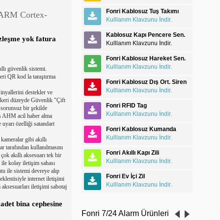
Fonri Kablosuz Tuş Takımı
ARM Cortex-
Kulllanım Klavzunu İndir.
Kablosuz Kapı Pencere Sen.
zleşme yok fatura
Kulllanım Klavzunu İndir.
Fonri Kablosuz Hareket Sen.
Kulllanım Klavzunu İndir.
lı güvenlik sistemi.
rleri QR kod la tanıştırma
Fonri Kablosuz Dış Ort. Siren
Kulllanım Klavzunu İndir.
yallerini destekler ve
 Askeri düzeyde Güvenlik "Çift
Fonri RFID Tag
sorunsuz bir şekilde
Kulllanım Klavzunu İndir.
ms AHM acil haber alma
 uyarı özelliği satandart
Fonri Kablosuz Kumanda
Kulllanım Klavzunu İndir.
ameralar gibi akıllı
ar tarafından kullanılmasını
Fonri Akıllı Kapı Zili
 çok akıllı aksesuarı tek bir
Kulllanım Klavzunu İndir.
ile kolay iletişim sahası
u ile sistemi devreye alıp
Fonri Ev İçi Zil
lentisiyle internet iletişimi
Kulllanım Klavzunu İndir.
aksesuarları iletişimi sabotaj
 adet bina cephesine
Fonri 7/24 Alarm Ürünleri