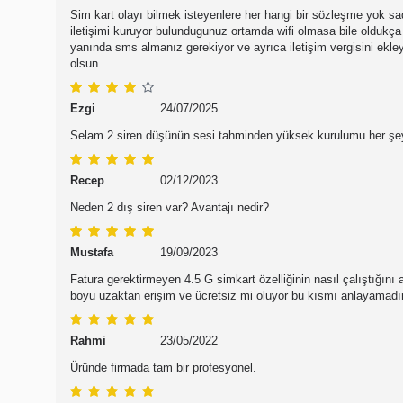
Sim kart olayı bilmek isteyenlere her hangi bir sözleşme yok sa
iletişimi kuruyor bulundugunuz ortamda wifi olmasa bile oldukça 
yanında sms almanız gerekiyor ve ayrıca iletişim vergisini ekley
olsun.
Ezgi
24/07/2025
Selam 2 siren düşünün sesi tahminden yüksek kurulumu her şey
Recep
02/12/2023
Neden 2 dış siren var? Avantajı nedir?
Mustafa
19/09/2023
Fatura gerektirmeyen 4.5 G simkart özelliğinin nasıl çalıştığını a
boyu uzaktan erişim ve ücretsiz mi oluyor bu kısmı anlayamadı
Rahmi
23/05/2022
Üründe firmada tam bir profesyonel.