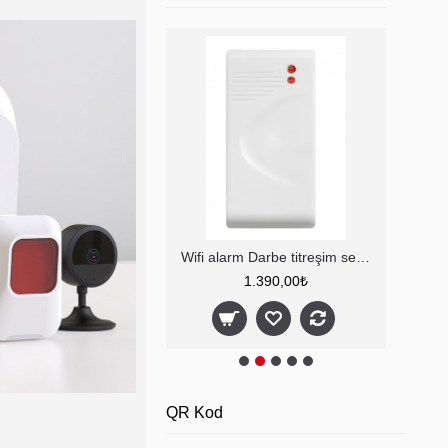
Wifi alarm Darbe titreşim sensörü
Hırsız Alarm Sistemi Fonri 4G -2026
1.390,00₺
11.990,00₺
QR Kod