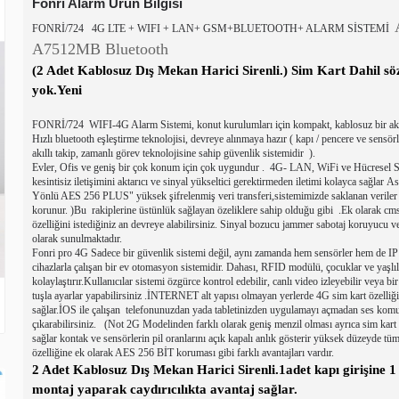
Fonri Alarm Ürün Bilgisi
FONRİ/724 4G LTE + WIFI + LAN+ GSM+BLUETOOTH+ ALARM SİSTEMİ
A7
512MB Bluetooth
(2 Adet Kablosuz Dış Mekan Harici Sirenli.) Sim Kart Dahil sö
yok.Yeni
FONRİ/724 WIFI-4G Alarm Sistemi, konut kurulumları için kompakt, kablosuz bir akıl
Hızlı bluetooth eşleştirme teknolojisi, devreye alınmaya hazır ( kapı / pencere ve sensö
akıllı takip, zamanlı görev teknolojisine sahip güvenlik sistemidir ).
Evler, Ofis ve geniş bir çok konum için çok uygundur .
4G- LAN, WiFi ve Hücresel Sin
kesintisiz iletişimini aktarıcı ve sinyal yükseltici gerektirmeden iletimi kolayca sağlar
Yönlü AES 256 PLUS" yüksek şifrelenmiş veri transferi,sistemimizde saklanan veriler 
korunur. )Bu rakiplerine üstünlük sağlayan özeliklere sahip olduğu gibi .Ek olarak c
özelliğini istediğiniz an devreye alabilirsiniz. Sinyal bozucu jammer sabotaj koruyucu ve
olarak sunulmaktadır.
Fonri pro 4G Sadece bir güvenlik sistemi değil, aynı zamanda hem sensörler hem de IP k
cihazlarla çalışan bir ev otomasyon sistemidir. Dahası, RFID modülü, çocuklar ve yaşlıl
kolaylaştırır.Kullanıcılar sistemi özgürce kontrol edebilir, canlı video izleyebilir veya bir
tuşla ayarlar yapabilirsiniz .İNTERNET alt yapısı olmayan yerlerde 4G sim kart özelliği 
sağlar.İOS ile çalışan telefonunuzdan yada tabletinizden uygulamayı açmadan ses komut
çıkarabilirsiniz.
(Not 2G Modelinden farklı olarak geniş menzil olması ayrıca sim kart ek
sağlar kontak ve sensörlerin pil oranlarını açık kapalı anlık gösterir yüksek düzeyde tüm 
özelliğine ek olarak AES 256 BİT koruması gibi farklı avantajları vardır.
2 Adet Kablosuz Dış Mekan Harici Sirenli.1adet kapı girişine 1
montaj yaparak caydırıcılıkta avantaj sağlar.