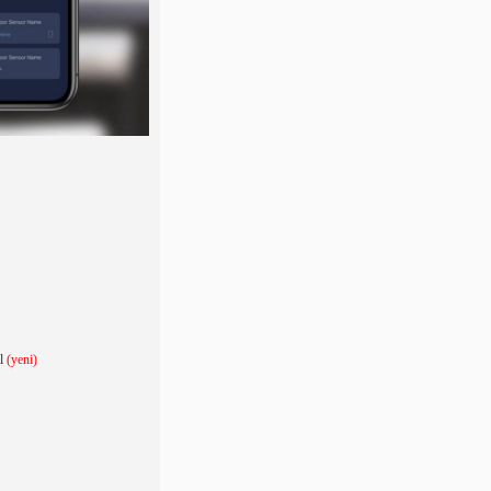
il
(yeni)