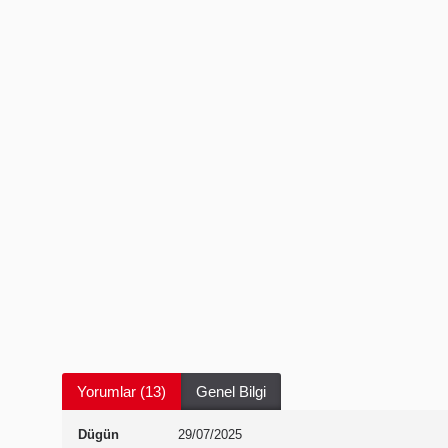
Yorumlar (13)
Genel Bilgi
Dügün
29/07/2025