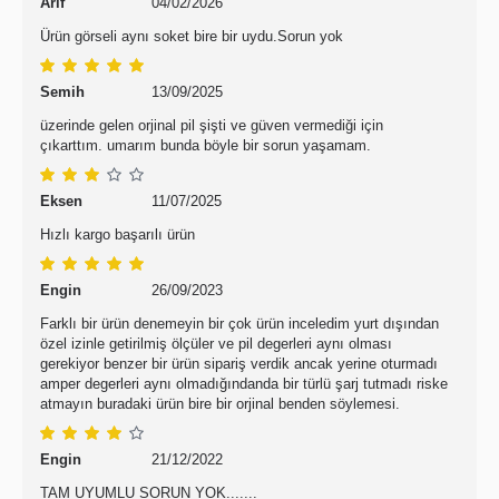
Arif
04/02/2026
Ürün görseli aynı soket bire bir uydu.Sorun yok
Semih
13/09/2025
üzerinde gelen orjinal pil şişti ve güven vermediği için
çıkarttım. umarım bunda böyle bir sorun yaşamam.
Eksen
11/07/2025
Hızlı kargo başarılı ürün
Engin
26/09/2023
Farklı bir ürün denemeyin bir çok ürün inceledim yurt dışından
özel izinle getirilmiş ölçüler ve pil degerleri aynı olması
gerekiyor benzer bir ürün sipariş verdik ancak yerine oturmadı
amper degerleri aynı olmadığındanda bir türlü şarj tutmadı riske
atmayın buradaki ürün bire bir orjinal benden söylemesi.
Engin
21/12/2022
TAM UYUMLU SORUN YOK.......