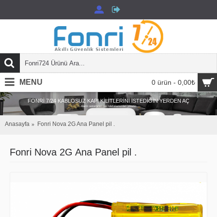
MENU
0 ürün - 0,00₺
FONRI 7/24 KABLOSUZ KAPI KILITLERINI İSTEDIĞIN YERDEN AÇ
Alarm sisteminizi cep telefonunuzdan yönetin
Anasayfa
Fonri Nova 2G Ana Panel pil .
Fonri Nova 2G Ana Panel pil .