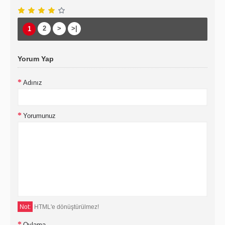
2
>
>|
1
Yorum Yap
Adınız
Yorumunuz
Not:
HTML'e dönüştürülmez!
Oylama