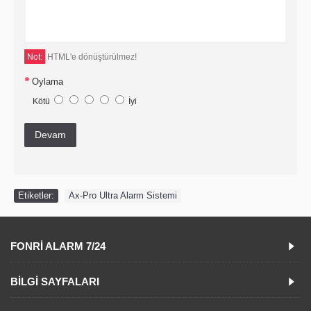
Not:
HTML'e dönüştürülmez!
Oylama
Kötü
İyi
Devam
Etiketler:
Ax-Pro Ultra Alarm Sistemi
FONRI ALARM 7/24
BILGI SAYFALARI