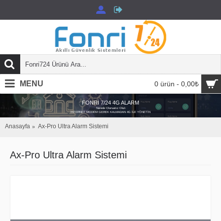
MENU
0 ürün - 0,00₺
FONRİ 7/24 4G ALARM
Nerede Olursanız Olun
İNTERNET MODEM GEREK KALMADAN 4G İLE YÖNETİN
Anasayfa
Ax-Pro Ultra Alarm Sistemi
Ax-Pro Ultra Alarm Sistemi