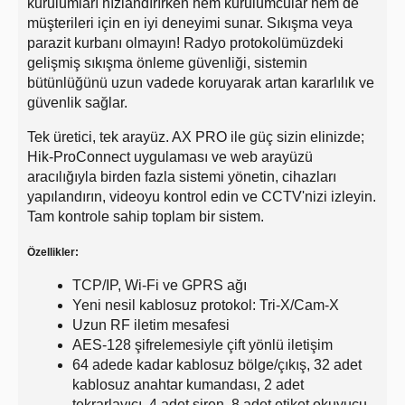
kurulumları hızlandırırken hem kurulumcular hem de
müşterileri için en iyi deneyimi sunar. Sıkışma veya
parazit kurbanı olmayın! Radyo protokolümüzdeki
gelişmiş sıkışma önleme güvenliği, sistemin
bütünlüğünü uzun vadede koruyarak artan kararlılık ve
güvenlik sağlar.
Tek üretici, tek arayüz. AX PRO ile güç sizin elinizde;
Hik-ProConnect uygulaması ve web arayüzü
aracılığıyla birden fazla sistemi yönetin, cihazları
yapılandırın, videoyu kontrol edin ve CCTV'nizi izleyin.
Tam kontrole sahip toplam bir sistem.
Özellikler:
TCP/IP, Wi-Fi ve GPRS ağı
Yeni nesil kablosuz protokol: Tri-X/Cam-X
Uzun RF iletim mesafesi
AES-128 şifrelemesiyle çift yönlü iletişim
64 adede kadar kablosuz bölge/çıkış, 32 adet
kablosuz anahtar kumandası, 2 adet
tekrarlayıcı, 4 adet siren, 8 adet etiket okuyucu