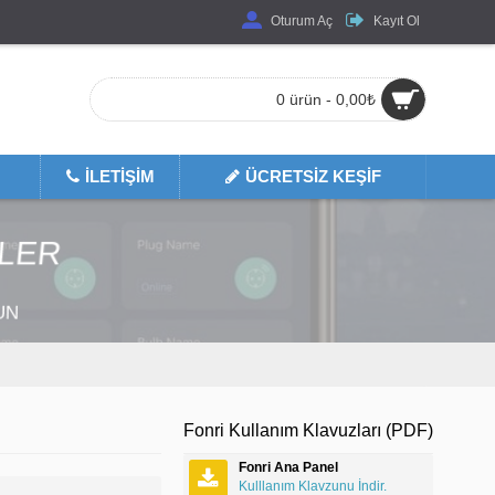
Oturum Aç
Kayıt Ol
0 ürün - 0,00₺
İLETIŞIM
ÜCRETSIZ KEŞIF
MLER
UN
Fonri Kullanım Klavuzları (PDF)
Fonri Ana Panel
Kulllanım Klavzunu İndir.