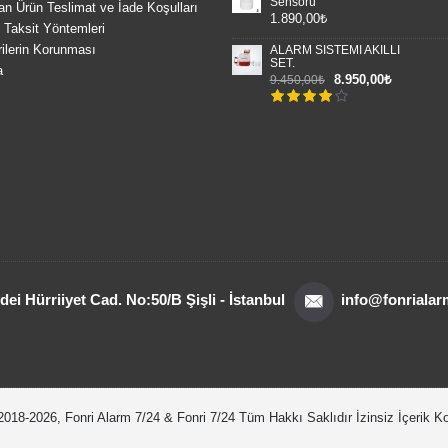
Sensörü
an Ürün Teslimat ve İade Koşulları
1.890,00₺
Taksit Yöntemleri
rilerin Korunması
ALARM SİSTEMİ AKILLI
SET.
a
8.950,00₺
9.450,00₺
dei Hürriiyet Cad. No:50/B Şişli - İstanbul
info@fonriala
2018-2026, Fonri Alarm 7/24 & Fonri 7/24 Tüm Hakkı Saklıdır İzinsiz İçerik 