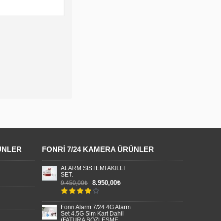
ÜNLER
FONRI 7/24 KAMERA ÜRÜNLER
ALARM SİSTEMİ AKILLI
SET.
8.950,00₺
9.450,00₺
Fonri Alarm 7/24 4G Alarm
Set 4.5G Sim Kart Dahil
(FATURA SÖZLEŞME