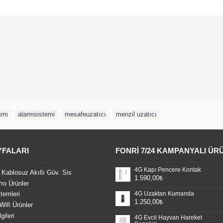
arm
,
alarmsistemi
,
mesafeuzatıcı
,
menzil uzatıcı
YFALARI
FONRI 7/24 KAMPANYALI ÜR
4G Kapı Pencere Kontak
 Kablosuz Akıllı Güv. Sis
1.590,00₺
ro Ürünler
4G Uzaktan Kumanda
temleri
1.250,00₺
Wifi Ürünler
gileri
4G Evcil Hayvan Hareket