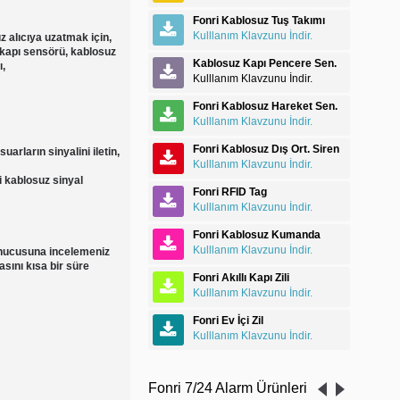
Fonri Kablosuz Tuş Takımı
Kulllanım Klavzunu İndir.
z alıcıya uzatmak için,
 kapı sensörü, kablosuz
Kablosuz Kapı Pencere Sen.
ı,
Kulllanım Klavzunu İndir.
Fonri Kablosuz Hareket Sen.
Kulllanım Klavzunu İndir.
Fonri Kablosuz Dış Ort. Siren
arların sinyalini iletin,
Kulllanım Klavzunu İndir.
i kablosuz sinyal
Fonri RFID Tag
Kulllanım Klavzunu İndir.
Fonri Kablosuz Kumanda
Kulllanım Klavzunu İndir.
sunucusuna incelemeniz
ını kısa bir süre
Fonri Akıllı Kapı Zili
Kulllanım Klavzunu İndir.
Fonri Ev İçi Zil
Kulllanım Klavzunu İndir.
Fonri 7/24 Alarm Ürünleri