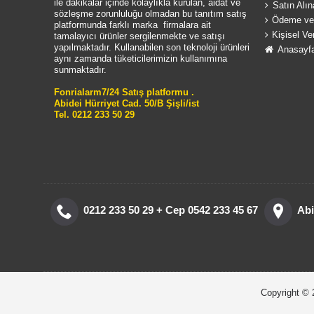
ile dakikalar içinde kolaylıkla kurulan, aidat ve
Satın Alın
sözleşme zorunluluğu olmadan bu tanıtım satış
Ödeme ve 
platformunda farklı marka firmalara ait
Kişisel Ve
tamalayıcı ürünler sergilenmekte ve satışı
yapılmaktadır. Kullanabilen son teknoloji ürünleri
Anasayf
aynı zamanda tüketicilerimizin kullanımına
sunmaktadır.
Fonrialarm7/24 Satış platformu .
Abidei Hürriyet Cad. 50/B Şişli/ist
Tel. 0212 233 50 29
0212 233 50 29 + Cep 0542 233 45 67
Abi
Copyright © 