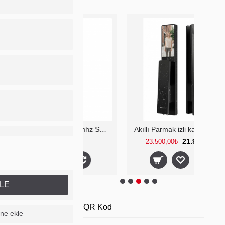
Panik Buton RF 433 mhz SOS Bilezik Acil Durum Buton
Akıllı Parmak izli kapı kilidi WİFİ Özellikli zırhlı gövde Su geçirmez.
1.750,00₺
21.900,00₺
23.500,00₺
LE
QR Kod
ine ekle