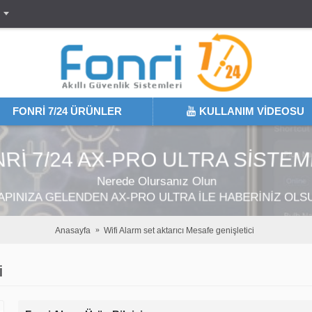
FONRI 7/24 ÜRÜNLER
KULLANIM VIDEOSU
RI 7/24 AX-PRO ULTRA SISTE
Nerede Olursanız Olun
APINIZA GELENDEN AX-PRO ULTRA İLE HABERİNİZ OLS
Anasayfa
Wifi Alarm set aktarıcı Mesafe genişletici
i