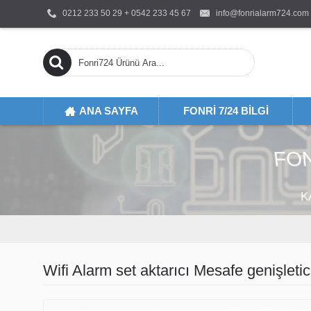
0212 233 50 29 + 0542 233 45 67
info@fonrialarm724.com
ANA SAYFA
FONRI 7/24 BILGI
FON
K
Wifi Alarm set aktarıcı Mesafe genişletic