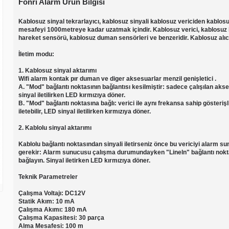
Fonri Alarm Ürün Bilgisi
Kablosuz sinyal tekrarlayıcı, kablosuz sinyali kablosuz vericiden kablosu
mesafeyi 1000metreye kadar uzatmak içindir. Kablosuz verici, kablosuz
hareket sensörü, kablosuz duman sensörleri ve benzeridir. Kablosuz alıc
İletim modu:
1. Kablosuz sinyal aktarımı
Wifi alarm kontak pır duman ve diger aksesuarlar menzil genişletici .
A. "Mod" bağlantı noktasının bağlantısı kesilmiştir: sadece çalışılan aksesu
sinyal iletilirken LED kırmızıya döner.
B. "Mod" bağlantı noktasına bağlı: verici ile aynı frekansa sahip gösterişl
iletebilir, LED sinyal iletilirken kırmızıya döner.
2. Kablolu sinyal aktarımı
Kablolu bağlantı noktasından sinyali iletirseniz önce bu vericiyi alarm 
gerekir: Alarm sunucusu çalışma durumundayken "Lineln" bağlantı noktas
bağlayın. Sinyal iletirken LED kırmızıya döner.
Teknik Parametreler
Çalışma Voltajı: DC12V
Statik Akım: 10 mA
Çalışma Akımı: 180 mA
Çalışma Kapasitesi: 30 parça
Alma Mesafesi: 100 m