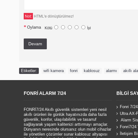
Not:
HTML'e dönüştürülmez!
Oylama
Kötü
İyi
Devam
Etiketler:
wifi kamera
,
fonri
,
kablosuz
,
alarmı
,
akıllı al
FONRI ALARM 7/24
BILGI SA
Fonri 7/24
FONRİ7/24 Akıllı güvenlik sistemleri yeni nesil
Ultra AX-P
akıllı ürünleri ile günlük hayatınızda daha fazla
güvenlik, konfor, ulaşılabilirlik ve tasarruf
Alarm Sis
sağlayarak yaşam kalitenizi arttırmayı amaçlar.
Fonri7/24 
Dünyanın neresinde olursanız olun mobil cihazlar
İletişim Bil
ile yönetilen çözümler sunar kablosuz altyapısı