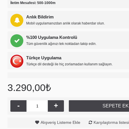
İletim Mesafesi: 500-1000m
Anlık Bildirim
Mobil uygulamanızdan anlık olarak haberdar olun.
%100 Uygulama Kontrolü
Tüm güvenlik ağınızı tek noktadan takip edin.
Türkçe Uygulama
Türkçe dil desteği ile hiç zorlamadan kullanım sağlayın.
Ax-Pro SE 2K Yatay ve Dikey Hareketli Wi-Fi Kamera,
4.500,00₺
3.290,00₺
-
+
SEPETE EK
Alışveriş Listeme Ekle
Karşılaştırma listes