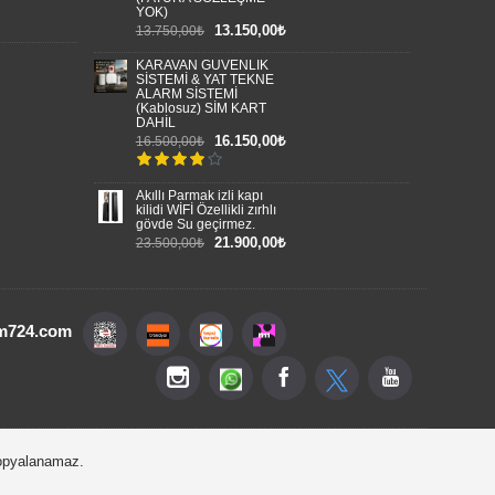
YOK)
13.150,00₺
13.750,00₺
KARAVAN GÜVENLİK
SİSTEMİ & YAT TEKNE
ALARM SİSTEMİ
(Kablosuz) SİM KART
DAHİL
16.150,00₺
16.500,00₺
Akıllı Parmak izli kapı
kilidi WİFİ Özellikli zırhlı
gövde Su geçirmez.
21.900,00₺
23.500,00₺
rm724.com
Kopyalanamaz.