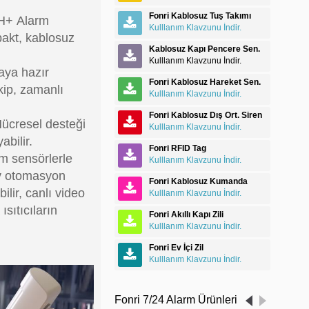
Fonri Kablosuz Tuş Takımı
H+
Alarm
Kulllanım Klavzunu İndir.
pakt, kablosuz
Kablosuz Kapı Pencere Sen.
Kulllanım Klavzunu İndir.
maya hazır
Fonri Kablosuz Hareket Sen.
akip, zamanlı
Kulllanım Klavzunu İndir.
Fonri Kablosuz Dış Ort. Siren
Hücresel desteği
Kulllanım Klavzunu İndir.
abilir.
Fonri RFID Tag
m sensörlerle
Kulllanım Klavzunu İndir.
ev otomasyon
Fonri Kablosuz Kumanda
ilir, canlı video
Kulllanım Klavzunu İndir.
ısıtıcıların
Fonri Akıllı Kapı Zili
Kulllanım Klavzunu İndir.
Fonri Ev İçi Zil
Kulllanım Klavzunu İndir.
Fonri 7/24 Alarm Ürünleri