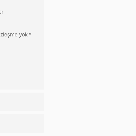
er
zleşme yok *