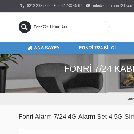
0212 233 50 29 + 0542 233 45 67
info@fonrialarm724.com
ANA SAYFA
FONRI 7/24 BILGI
FONRI 7/24 KAB
Anas
Fonri Alarm 7/24 4G Alarm Set 4.5G 