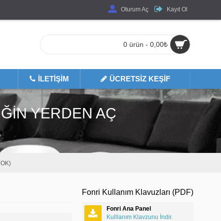
Oturum Aç
Kayıt Ol
0 ürün - 0,00₺
İLETIŞIM
ÜCRETSIZ KEŞIF
DIĞIN YERDEN AÇ
YOK)
Fonri Kullanım Klavuzları (PDF)
Fonri Ana Panel
Kulllanım Klavzunu İndir.