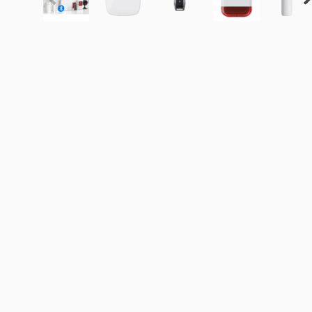
FONRİ WİFİ 1G Kapı Pencere Kontak Sensör (5adet)
Fonri Gaz 
3.200,00₺
0