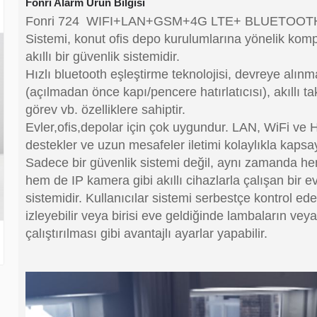
Fonri Alarm Ürün Bilgisi
Fonri 724 WIFI+LAN+GSM+4G LTE+ BLUETOOT
Sistemi, konut ofis depo kurulumlarına yönelik kom
akıllı bir güvenlik sistemidir.
Hızlı bluetooth eşleştirme teknolojisi, devreye alın
(açılmadan önce kapı/pencere hatırlatıcısı), akıllı t
görev vb. özelliklere sahiptir.
Evler,ofis,depolar için çok uygundur. LAN, WiFi ve 
destekler ve uzun mesafeler iletimi kolaylıkla kapsay
Sadece bir güvenlik sistemi değil, aynı zamanda he
hem de IP kamera gibi akıllı cihazlarla çalışan bir 
sistemidir. Kullanıcılar sistemi serbestçe kontrol edeb
izleyebilir veya birisi eve geldiğinde lambaların veya 
çalıştırılması gibi avantajlı ayarlar yapabilir.