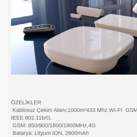
Dedektörü 2G
Sos Yardım Buton Acil Yardım Yaşlı Hasta Sos Buton Panik Bileklik Alarm Seti *WiFi Özellikli*
Kab
,00₺
4.250,00₺
ÖZELİKLER
Kablosuz Çekim Alanı:1000m²433 Mhz.WI-FI GSM
IEEE 802.11b/G.
GSM: 850/900/1800/1900MHz,4G
Batarya: Lityum İON, 2600mAh