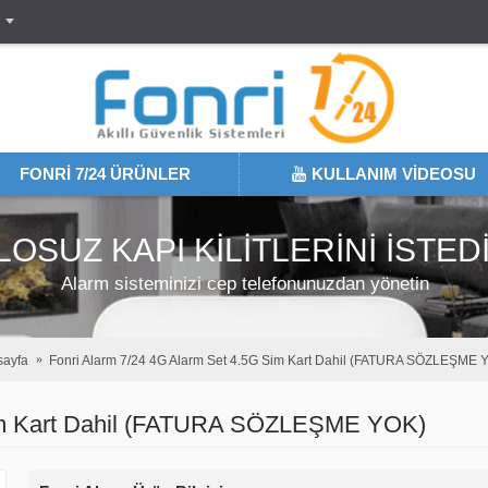
FONRI 7/24 ÜRÜNLER
KULLANIM VIDEOSU
LOSUZ KAPI KILITLERINI İSTE
Alarm sisteminizi cep telefonunuzdan yönetin
ayfa
Fonri Alarm 7/24 4G Alarm Set 4.5G Sim Kart Dahil (FATURA SÖZLEŞME 
Sim Kart Dahil (FATURA SÖZLEŞME YOK)