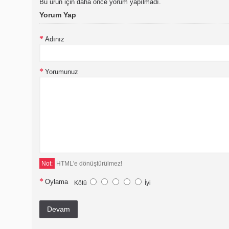
Bu ürün için daha önce yorum yapılmadı.
Yorum Yap
Adınız
Yorumunuz
Not:
HTML'e dönüştürülmez!
Oylama
Kötü
İyi
Devam