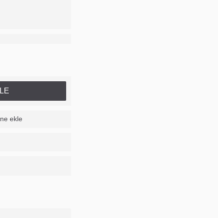
LE
ine ekle