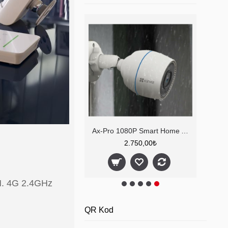
losuz Siren 2G
Ax-Pro 1080P Smart Home Akıllı Güvenlik Kamerası
4.500,00₺
2.750,00₺
. 4G 2.4GHz
QR Kod