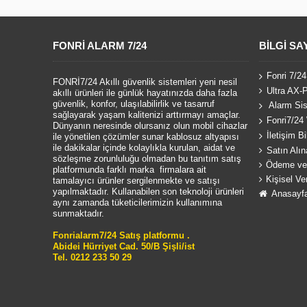
FONRI ALARM 7/24
BILGI SA
Fonri 7/24
FONRİ7/24 Akıllı güvenlik sistemleri yeni nesil
Ultra AX-P
akıllı ürünleri ile günlük hayatınızda daha fazla
güvenlik, konfor, ulaşılabilirlik ve tasarruf
Alarm Sis
sağlayarak yaşam kalitenizi arttırmayı amaçlar.
Fonri7/24 
Dünyanın neresinde olursanız olun mobil cihazlar
İletişim Bil
ile yönetilen çözümler sunar kablosuz altyapısı
ile dakikalar içinde kolaylıkla kurulan, aidat ve
Satın Alın
sözleşme zorunluluğu olmadan bu tanıtım satış
Ödeme ve 
platformunda farklı marka firmalara ait
Kişisel Ve
tamalayıcı ürünler sergilenmekte ve satışı
yapılmaktadır. Kullanabilen son teknoloji ürünleri
Anasayf
aynı zamanda tüketicilerimizin kullanımına
sunmaktadır.
Fonrialarm7/24 Satış platformu .
Abidei Hürriyet Cad. 50/B Şişli/ist
Tel. 0212 233 50 29