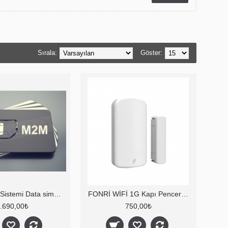
Sırala:
Göster:
4.5G Alarm Sistemi Data sim kart
FONRİ WİFİ 1G Kapı Pencere Kontak Sensör
.690,00₺
750,00₺