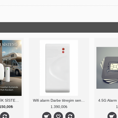
KARAVAN GÜVENLİK SİSTEMİ & YAT TEKNE ALARM SİSTEMİ (Kablosuz) SİM KART DAHİL
Wifi alarm Darbe titreşim sensörü
150,00₺
1.390,00₺
1