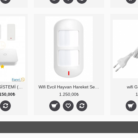
KARAVAN ALARM SİSTEMİ (Kablosuz)
Wifi Evcil Hayvan Hareket Sensörü
wifi 
150,00₺
1.250,00₺
1