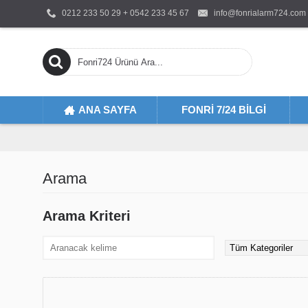
0212 233 50 29 + 0542 233 45 67
info@fonrialarm724.com
ANA SAYFA
FONRI 7/24 BILGI
Arama
Arama Kriteri