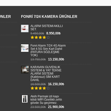
ÜNLER
FONRI 7/24 KAMERA ÜRÜNLER
ALARM SİSTEMİ AKILLI
SET.
8.950,00₺
9.450,00₺
Fonri Alarm 7/24 4G Alarm
Set 4.5G Sim Kart Dahil
(FATURA SÖZLEŞME
YOK)
13.150,00₺
13.750,00₺
KARAVAN GÜVENLİK
SİSTEMİ & YAT TEKNE
ALARM SİSTEMİ
(Kablosuz) SİM KART
DAHİL
16.150,00₺
16.500,00₺
Akıllı Parmak izli kapı
kilidi WİFİ Özellikli zırhlı
gövde Su geçirmez.
21.900,00₺
23.500,00₺