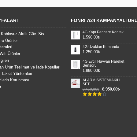
YFALARI
FONRI 7/24 KAMPANYALI ÜR
4G Kapı Pencere Kontak
 Kablosuz Akıllı Güv. Sis
1.590,00₺
ro Ürünler
4G Uzaktan Kumanda
temleri
1.250,00₺
Wifi Ürünler
gileri
4G Evcil Hayvan Hareket
Sensörü
an Ürün Teslimat ve İade Koşulları
1.890,00₺
Taksit Yöntemleri
rilerin Korunması
ALARM SİSTEMİ AKILLI
SET.
a
8.950,00₺
9.450,00₺