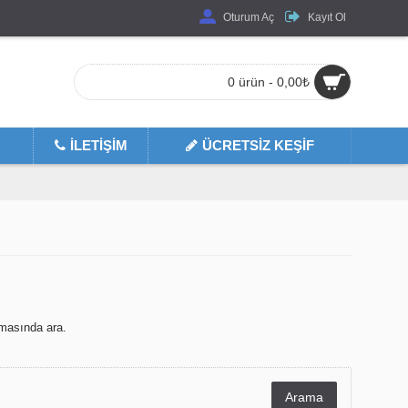
Oturum Aç
Kayıt Ol
0 ürün - 0,00₺
İLETIŞIM
ÜCRETSIZ KEŞIF
masında ara.