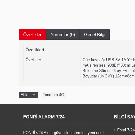
Özellikler
Yorumlar (0)
Genel Bilgi
Özellikleri
Özelikler
Güç kaynağı USB 5V 1A Yedek
mA siren sesi 90dB@30cm Lens
Bekleme Süresi 24 ay Ev mater
Boyutlar (U×G×Y) 12cm×8c
Etiketler:
Fonri pro 4G
FONRI ALARM 7/24
BILGI SA
Fonri 7/24
FONRİ7/24 Akıllı güvenlik sistemleri yeni nesil