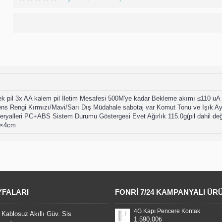
 pil 3x AA kalem pil İletim Mesafesi 500M'ye kadar Bekleme akımı ≤110 uA
 Rengi Kırmızı/Mavi/Sarı Dış Müdahale sabotaj var Komut Tonu ve Işık Ayar
yalleri PC+ABS Sistem Durumu Göstergesi Evet Ağırlık 115.0g(pil dahil değil
m×4cm
YFALARI
FONRI 7/24 KAMPANYALI ÜR
4G Kapı Pencere Kontak
 Kablosuz Akıllı Güv. Sis
1.590,00₺