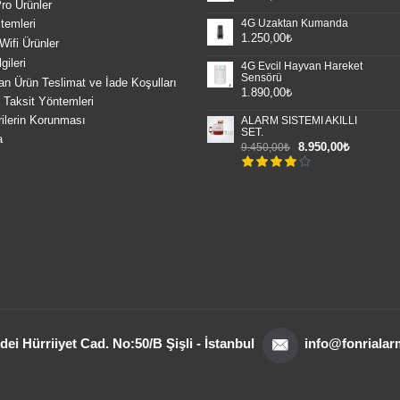
ro Ürünler
4G Uzaktan Kumanda
temleri
1.250,00₺
Wifi Ürünler
gileri
4G Evcil Hayvan Hareket
Sensörü
an Ürün Teslimat ve İade Koşulları
1.890,00₺
Taksit Yöntemleri
rilerin Korunması
ALARM SİSTEMİ AKILLI
SET.
a
8.950,00₺
9.450,00₺
dei Hürriiyet Cad. No:50/B Şişli - İstanbul
info@fonriala