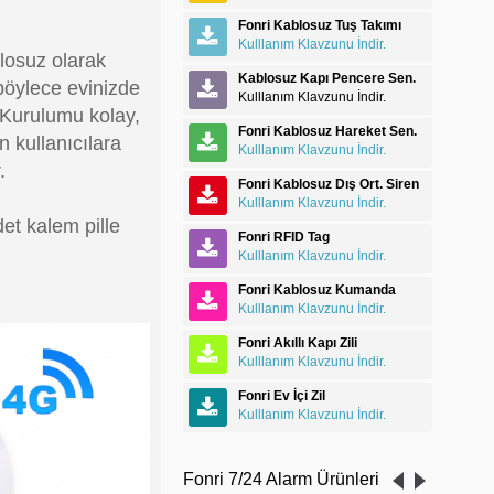
Fonri Kablosuz Tuş Takımı
Kulllanım Klavzunu İndir.
blosuz olarak
Kablosuz Kapı Pencere Sen.
böylece evinizde
Kulllanım Klavzunu İndir.
. Kurulumu kolay,
Fonri Kablosuz Hareket Sen.
n kullanıcılara
Kulllanım Klavzunu İndir.
.
Fonri Kablosuz Dış Ort. Siren
Kulllanım Klavzunu İndir.
t kalem pille
Fonri RFID Tag
Kulllanım Klavzunu İndir.
Fonri Kablosuz Kumanda
Kulllanım Klavzunu İndir.
Fonri Akıllı Kapı Zili
Kulllanım Klavzunu İndir.
Fonri Ev İçi Zil
Kulllanım Klavzunu İndir.
Fonri 7/24 Alarm Ürünleri