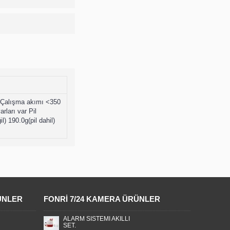
 Çalışma akımı <350
ları var Pil
) 190.0g(pil dahil)
ÜNLER
FONRI 7/24 KAMERA ÜRÜNLER
ALARM SİSTEMİ AKILLI
SET.