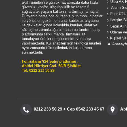
Ultra AX-P
akıllı ürünleri ile günlük hayatınızda daha fazla
güvenlik, konfor, ulaşılabilirlik ve tasarruf
Alarm Sis
sağlayarak yaşam kalitenizi arttırmayı amaçlar.
Fonri7/24 
Dünyanın neresinde olursanız olun mobil cihazlar
İletişim Bil
ile yönetilen çözümler sunar kablosuz altyapısı
ile dakikalar içinde kolaylıkla kurulan, aidat ve
Satın Alın
sözleşme zorunluluğu olmadan bu tanıtım satış
Ödeme ve 
platformunda farklı marka firmalara ait
Kişisel Ve
tamalayıcı ürünler sergilenmekte ve satışı
yapılmaktadır. Kullanabilen son teknoloji ürünleri
Anasayf
aynı zamanda tüketicilerimizin kullanımına
sunmaktadır.
Fonrialarm7/24 Satış platformu .
Abidei Hürriyet Cad. 50/B Şişli/ist
Tel. 0212 233 50 29
0212 233 50 29 + Cep 0542 233 45 67
Abi