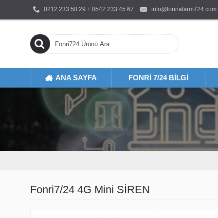
0212 233 50 29 + 0542 233 45 67
info@fonrialarm724.com
ANA SAYFA
FONRI 7/24 BILGI
FON
Fonri7/24 4G Mini SİREN