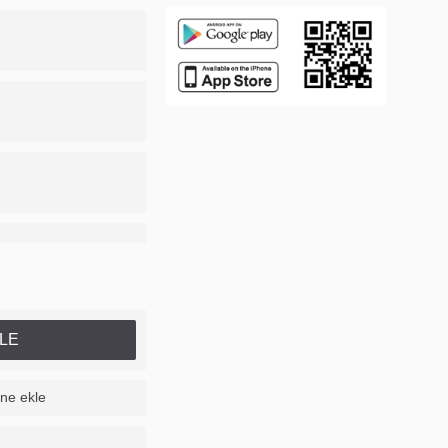
LE
ine ekle