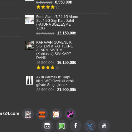
8.950,00₺
9.450,00₺
Fonri Alarm 7/24 4G Alarm
Set 4.5G Sim Kart Dahil
(FATURA SÖZLEŞME
YOK)
13.150,00₺
13.750,00₺
KARAVAN GÜVENLİK
SİSTEMİ & YAT TEKNE
ALARM SİSTEMİ
(Kablosuz) SİM KART
DAHİL
16.150,00₺
16.500,00₺
Akıllı Parmak izli kapı
kilidi WİFİ Özellikli zırhlı
gövde Su geçirmez.
21.900,00₺
23.500,00₺
rm724.com