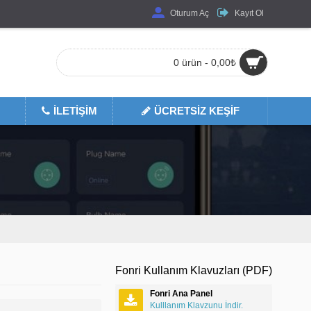
Oturum Aç
Kayıt Ol
0 ürün - 0,00₺
İLETIŞIM
ÜCRETSIZ KEŞIF
MLER
Fonri Kullanım Klavuzları (PDF)
Fonri Ana Panel
Kulllanım Klavzunu İndir.