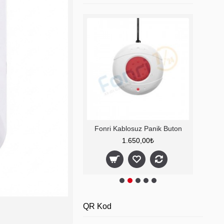
tra Alarm Sistemi
Fonri Kablosuz Panik Buton
Fonri
1.500,00₺
1.650,00₺
QR Kod