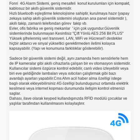
Fonri 4G Alarm Sistemi, geniş mesafeli konut kurulumları için kompakt,
kablosuz bir akıllı güvenlik sistemidir.
Hızlı bluetooth eşleştirme teknolojisine sahiptir, kurulmaya hazır (yapay
zekaya sahip akıllı güvenlik sistemini oluşturan ana panel sistemidir ),
akıllı takip, zamanlı telefondan görev takip vb.
Evler, ofis fabrika ve geniş mekanlar
'
için çok uygundur.Güvenlik
sistemlerinde bulunmayan Kesintisiz "Çift Yönlü AES 256 Bit PLUS"
Yüksek şifrelenmiş veri transveri. LAN, WiFi ve Hücresel'i destekler
hiçbir aktarıcı ve sinyal yükseltici gerektirmeden iletimi kolayca
kapsayabilir. (Yapı ve konumuna farklılıklar gösterebilir).
Sadece bir güvenlik sistemi değil, aynı zamanda hem sensörlerle hem
de IP kameralar gibi akıllı cihazlarla çalışan bir ev otomasyon sistemidir.
Kullanıcılar sistemi özgürce kontrol edebilir, canlı video izleyebilir veya
biri eve geldiğinde lambaları veya ısıtıcıları çalıştırmak gibi bazı
avantajlı ayarları yapabilir.Cms Ahm acil haber alma özelligi istege
baglı olarak ekleyebilirsiniz.4G özelligi bulundugunuz ortamda elektrik
kesilmesi veya internet kopması durumunda iletişim kontrol etmenizi
saglar.
Dahası, ilave olarak keyped kullandıgınızda RFID modülü çocuklar ve
yaşlılar tarafından kullanılmasını kolaylaştırır.