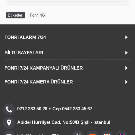
Etiketler:
Fonri 4G
FONRI ALARM 7/24
BILGI SAYFALARI
FONRI 7/24 KAMPANYALI ÜRÜNLER
FONRI 7/24 KAMERA ÜRÜNLER
0212 233 50 29 + Cep 0542 233 45 67
Abidei Hürriiyet Cad. No:50/B Şişli - İstanbul