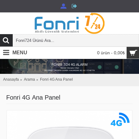
MENU
0 ürün - 0,00₺
FONRİ 7/24 4G ALARM
Nerede Olursanız Olun
İNTERNET MODEM GEREK KALMADAN 4G İLE YÖNETİN
Anasayfa
Arama
Fonri 4G Ana Panel
Fonri 4G Ana Panel