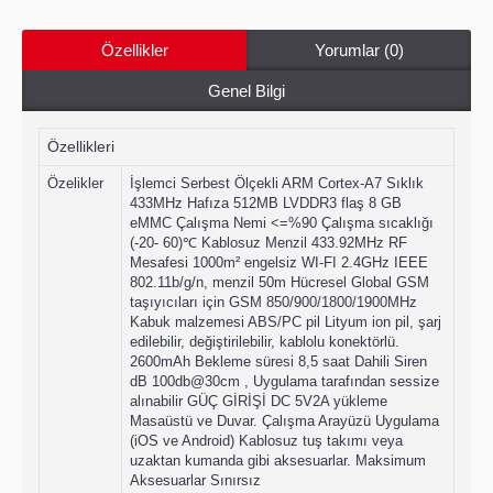
Özellikler
Yorumlar (0)
Genel Bilgi
Özellikleri
Özelikler
İşlemci Serbest Ölçekli ARM Cortex-A7 Sıklık
433MHz Hafıza 512MB LVDDR3 flaş 8 GB
eMMC Çalışma Nemi <=%90 Çalışma sıcaklığı
(-20- 60)℃ Kablosuz Menzil 433.92MHz RF
Mesafesi 1000m² engelsiz WI-FI 2.4GHz IEEE
802.11b/g/n, menzil 50m Hücresel Global GSM
taşıyıcıları için GSM 850/900/1800/1900MHz
Kabuk malzemesi ABS/PC pil Lityum ion pil, şarj
edilebilir, değiştirilebilir, kablolu konektörlü.
2600mAh Bekleme süresi 8,5 saat Dahili Siren
dB 100db@30cm , Uygulama tarafından sessize
alınabilir GÜÇ GİRİŞİ DC 5V2A yükleme
Masaüstü ve Duvar. Çalışma Arayüzü Uygulama
(iOS ve Android) Kablosuz tuş takımı veya
uzaktan kumanda gibi aksesuarlar. Maksimum
Aksesuarlar Sınırsız