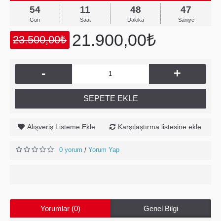
54
11
48
46
Gün
Saat
Dakika
Saniye
21.900,00₺
23.500,00₺
-
+
SEPETE EKLE
Alışveriş Listeme Ekle
Karşılaştırma listesine ekle
0 yorum
Yorum Yap
/
Yorumlar (0)
Genel Bilgi