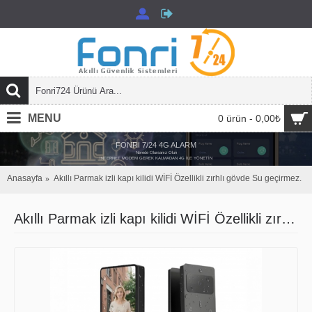
MENU
0 ürün - 0,00₺
FONRİ 7/24 4G ALARM
Nerede Olursanız Olun
İNTERNET MODEM GEREK KALMADAN 4G İLE YÖNETİN
Anasayfa
Akıllı Parmak izli kapı kilidi WİFİ Özellikli zırhlı gövde Su geçirmez.
Akıllı Parmak izli kapı kilidi WİFİ Özellikli zırhlı gövde Su geçirmez.