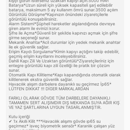
kişiyi görün isterseniz uzaktan kapıyı açın.5000 mAh
Batarya*Uzun süreli için yüksek kapasiteli şarj edilebilir
batarya, maksimum 5 ay kullanım ömrü sunar.3500 açılım
Görüntülü Görüşme*Kapınızın önündeki ziyaretçilerle
görüntülü konuşabilirsiniz.
Alarm Sistemi*Şüpheli hareketler algılandığında devreye
giren alarm ile evinizi korur.
Şifre ile Açma*Güvenli bir şekilde kapınızı açmak için şifre
girme seçeneği sunar.
Mekanik Anahtar*Acil durumlar için yedek mekanik anahtar
ile ek güvenlik sağlar.
Erişim Kaydı Sorgulama*Kimin kapıyı açtığını takip edebilir,
geçmiş erişim kayıtlarını inceleyebilirsiniz.
Dahili Kapı Zili Ve Uzaktan görüntülü*Ziyaretçileriniz için
entegre görüntülü kapı zili özelliği ile pratik bir çözüm
sunar.
Otomatik Kapı Kilitleme*Kapı kapandığında otomatik olarak
kilitlenerek ekstra güvenlik sağlar.
Havacılık alışım darbelere dayanıklı su geçirmez İp65*
LÜTFEN DİKKAT !!! DİGER MARKALARDAN
FARKLI OLARAK GÖVDE TÜM DARBELERE DAYANIKLI
TAMAMEN SERT ALIŞIMDIR DIŞ MEKANDA SUYA AĞIR KIŞ
VE YAZ ŞARTLARINA UYGUN TASARLANMIŞTIR.
Kutu içeriği
✔ 1x Akıllı Kilit ***Havacılık alışımı gövde ıp65 su
geçirmez* isveç biyometrik sensör* Karanlık çalışan yüz