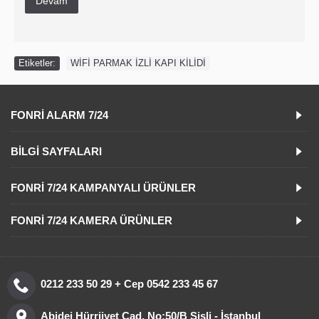
Devam
Etiketler:
WİFİ PARMAK İZLİ KAPI KİLİDİ
FONRI ALARM 7/24
BILGI SAYFALARI
FONRI 7/24 KAMPANYALI ÜRÜNLER
FONRI 7/24 KAMERA ÜRÜNLER
0212 233 50 29 + Cep 0542 233 45 67
Abidei Hürriiyet Cad. No:50/B Şişli - İstanbul