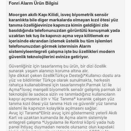
Fonri Alarm Ürün Bilgisi
Moorgen akıllı Kapı Kilidi, isveç biyometrik sensör
karanlıkta bile diger markalarda olmayan kızıl ötesi yüz
tanıma özelliğievinize kapınıza kimin geldiğini zile
basıldığında telefonunuzdan görüntülü konuşmak yada
uzaktan tek tuş ile kapınızı açma veya kilitlemek ev
içerisinde ekrandan izlemek üstelik bu tüm işlemleri
telefonunuzdan görmek istermisin Alarm
sistemiyleentegreli çalışma işte bu özellikleri modern
güvenlik teknolojilerini evinize getiriyor.
Güvenliğiniz için tasarlanmış bu ürün, bir dizi özellik
sunarak yaşam alanınızı koruma altına alır.
İşte dikkat çeken özellikTürkçe Desteği*Kullanıcı dostu ara
yüz ve bildirimler Türkçe olarak sunulmakta, herkesin
rahatça kullanabilmesi için tasarlanmıştır.Parmak İzi ile
Açma*İsveç menşeili biyometrik sensör gelişmiş parmak izi
teknolojisi ile sadece sizin ve tanımladığınız kullanıcıların
kapıyı açmasına izin v Yüz Tanıma* karanlık çalışan yüz
tanıma kızıl ötesi yüz tanıma Hızlı ve güvenilir yüz tanıma
sistemi ile kapınızın kolaylıkla açılmasını sağlar.
Avuç içi Tarama*Eliniz avuç içini göstermeniz yeterli Akıllı
Kart ve uzaktan kumanda ile Açma alarm sistemiyle
entegreli çalışma *Uygulama ile Kontrol köprü yada hub
panel ihtiyaç duymadan nerede olursanız olun kapıdaki