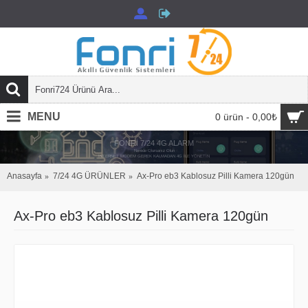
MENU
0 ürün - 0,00₺
FONRİ 7/24 4G ALARM
Nerede Olursanız Olun
İNTERNET MODEM GEREK KALMADAN 4G İLE YÖNETİN
Anasayfa
7/24 4G ÜRÜNLER
Ax-Pro eb3 Kablosuz Pilli Kamera 120gün
Ax-Pro eb3 Kablosuz Pilli Kamera 120gün