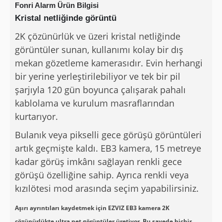
Fonri Alarm Ürün Bilgisi
Kristal netliğinde görüntü
2K çözünürlük ve üzeri kristal netliğinde
görüntüler sunan, kullanımı kolay bir dış
mekan gözetleme kamerasıdır. Evin herhangi
bir yerine yerleştirilebiliyor ve tek bir pil
şarjıyla 120 gün boyunca çalışarak pahalı
kablolama ve kurulum masraflarından
kurtarıyor.
Bulanık veya pikselli gece görüşü görüntüleri
artık geçmişte kaldı. EB3 kamera, 15 metreye
kadar görüş imkânı sağlayan renkli gece
görüşü özelliğine sahip. Ayrıca renkli veya
kızılötesi mod arasında seçim yapabilirsiniz.
Aşırı ayrıntıları kaydetmek için EZVIZ EB3 kamera 2K
çözünürlükte ultra net görüntüler üretiyor. Bu sayede hiçbir