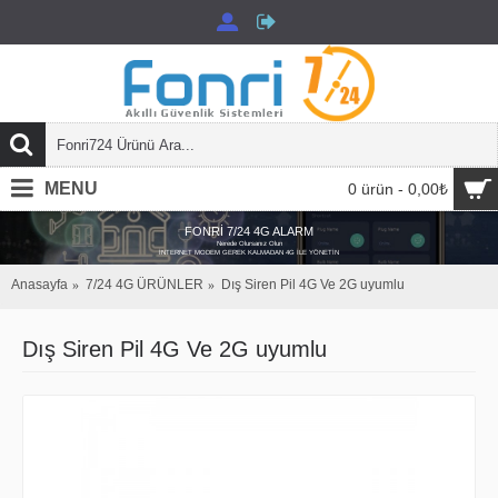
MENU
0 ürün - 0,00₺
FONRİ 7/24 4G ALARM
Nerede Olursanız Olun
İNTERNET MODEM GEREK KALMADAN 4G İLE YÖNETİN
Anasayfa
7/24 4G ÜRÜNLER
Dış Siren Pil 4G Ve 2G uyumlu
Dış Siren Pil 4G Ve 2G uyumlu